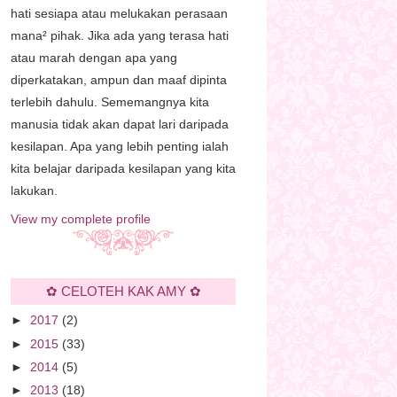
hati sesiapa atau melukakan perasaan
mana² pihak. Jika ada yang terasa hati
atau marah dengan apa yang
diperkatakan, ampun dan maaf dipinta
terlebih dahulu. Sememangnya kita
manusia tidak akan dapat lari daripada
kesilapan. Apa yang lebih penting ialah
kita belajar daripada kesilapan yang kita
lakukan.
View my complete profile
✿ CELOTEH KAK AMY ✿
►
2017
(2)
►
2015
(33)
►
2014
(5)
►
2013
(18)