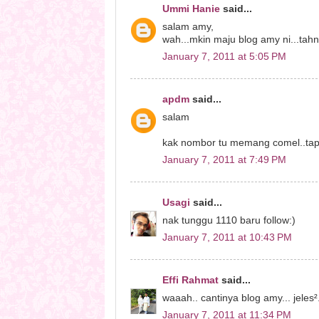
Ummi Hanie
said...
salam amy,
wah...mkin maju blog amy ni...tahn
January 7, 2011 at 5:05 PM
apdm
said...
salam
kak nombor tu memang comel..tap
January 7, 2011 at 7:49 PM
Usagi
said...
nak tunggu 1110 baru follow:)
January 7, 2011 at 10:43 PM
Effi Rahmat
said...
waaah.. cantinya blog amy... jeles²
January 7, 2011 at 11:34 PM