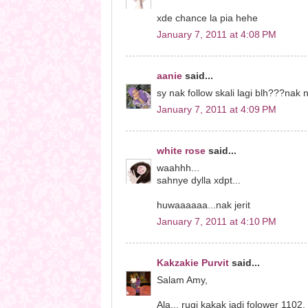
xde chance la pia hehe
January 7, 2011 at 4:08 PM
aanie
said...
sy nak follow skali lagi blh???nak 
January 7, 2011 at 4:09 PM
white rose
said...
waahhh...
sahnye dylla xdpt...
huwaaaaaa...nak jerit
January 7, 2011 at 4:10 PM
Kakzakie Purvit
said...
Salam Amy,
Ala... rugi kakak jadi folower 110