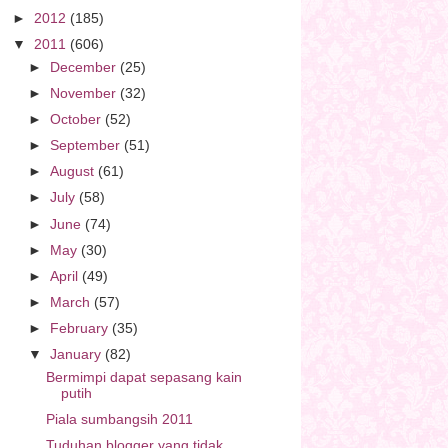
►
2012
(185)
▼
2011
(606)
►
December
(25)
►
November
(32)
►
October
(52)
►
September
(51)
►
August
(61)
►
July
(58)
►
June
(74)
►
May
(30)
►
April
(49)
►
March
(57)
►
February
(35)
▼
January
(82)
Bermimpi dapat sepasang kain
putih
Piala sumbangsih 2011
Tuduhan blogger yang tidak