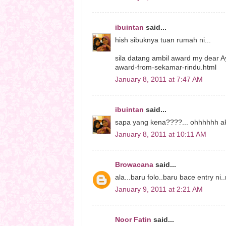
ibuintan
said...
hish sibuknya tuan rumah ni...
sila datang ambil award my dear Ay
award-from-sekamar-rindu.html
January 8, 2011 at 7:47 AM
ibuintan
said...
sapa yang kena????... ohhhhhh akuk
January 8, 2011 at 10:11 AM
Browacana
said...
ala...baru folo..baru bace entry ni.
January 9, 2011 at 2:21 AM
Noor Fatin
said...