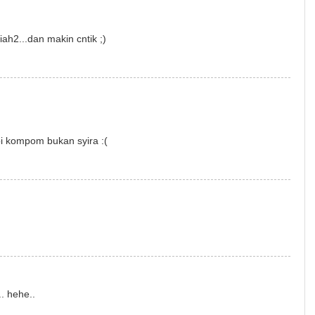
iah2...dan makin cntik ;)
i kompom bukan syira :(
.. hehe..