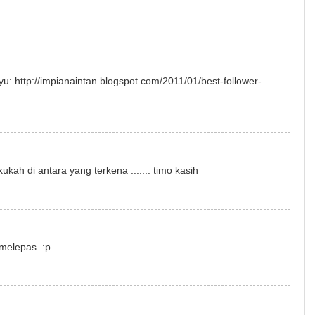
u: http://impianaintan.blogspot.com/2011/01/best-follower-
ah di antara yang terkena ....... timo kasih
.melepas..:p