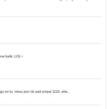
low balik. LOL~
gu no tu, niesz pon nk wait smpai 1110..ehe..