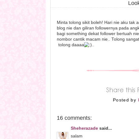
Look
Minta tolong sikit boleh! Hari nie aku ta
blog nie dan giliran followernya pada an
bagi something dekat follower bertuah nie
nombor cantik macam nie.. Tolong sangat!
tolong daaaa
..
Posted by
16 comments:
Sheherazade
said...
salam