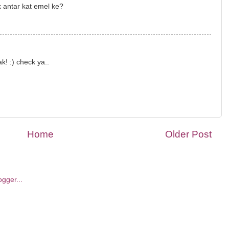
k antar kat emel ke?
! :) check ya..
Home
Older Post