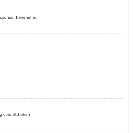
 sponsor hehehehe..
yg cute dl..heheh