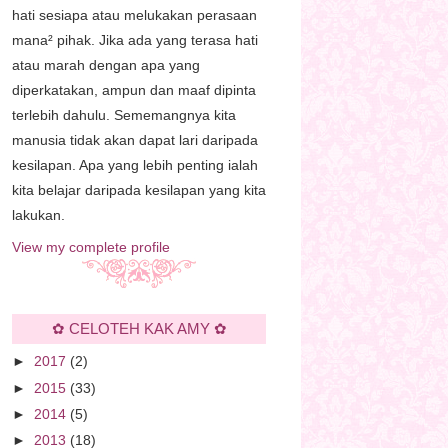
hati sesiapa atau melukakan perasaan
mana² pihak. Jika ada yang terasa hati
atau marah dengan apa yang
diperkatakan, ampun dan maaf dipinta
terlebih dahulu. Sememangnya kita
manusia tidak akan dapat lari daripada
kesilapan. Apa yang lebih penting ialah
kita belajar daripada kesilapan yang kita
lakukan.
View my complete profile
✿ CELOTEH KAK AMY ✿
►
2017
(2)
►
2015
(33)
►
2014
(5)
►
2013
(18)