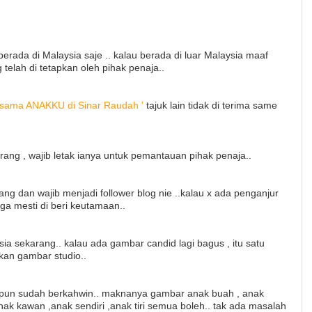
rada di Malaysia saje .. kalau berada di luar Malaysia maaf
telah di tetapkan oleh pihak penaja..
ersama ANAKKU di Sinar Raudah '
tajuk lain tidak di terima same
rang , wajib letak ianya untuk pemantauan pihak penaja..
rang dan wajib menjadi follower blog nie ..kalau x ada penganjur
ga mesti di beri keutamaan..
ia sekarang.. kalau ada gambar candid lagi bagus , itu satu
ukan gambar studio..
upun sudah berkahwin.. maknanya gambar anak buah , anak
anak kawan ,anak sendiri ,anak tiri semua boleh.. tak ada masalah