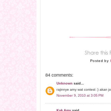
Posted by
84 comments:
Unknown
said...
rajinnye amy wat contest :) akan joi
November 9, 2010 at 3:05 PM
Kak Amy
said...