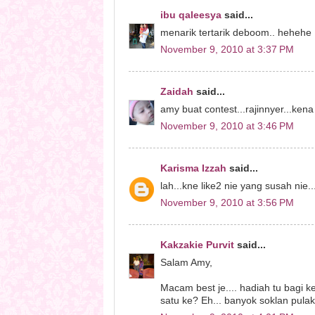
ibu qaleesya
said...
menarik tertarik deboom.. hehehe
November 9, 2010 at 3:37 PM
Zaidah
said...
amy buat contest...rajinnyer...kena 
November 9, 2010 at 3:46 PM
Karisma Izzah
said...
lah...kne like2 nie yang susah nie..
November 9, 2010 at 3:56 PM
Kakzakie Purvit
said...
Salam Amy,
Macam best je.... hadiah tu bagi 
satu ke? Eh... banyok soklan pulak.