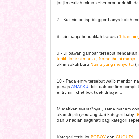
janji mestilah minta kebenaran terlebih da
7 - Kali nie setiap blogger hanya boleh 
8 - Si manja hendaklah berusia
1 hari hi
9 - Di bawah gambar tersebut hendaklah 
tarikh lahir si manja , Nama ibu si manja..
akhir sekali baru
Nama yang menyertai
( 
10 - Pada entry tersebut wajib mention 
penaja
ANAKKU
..bile dah confirm comple
entry ini , chat box tidak di layan...
Mudahkan syarat2nya , same macam conte
akan di pilih,seorang dari kategori baby
B
dan 3 hadiah saguhati bagi kategori seper
Kategori terbuka
BOBOY
dan
GUGURL