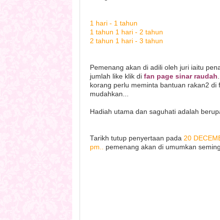
1 hari - 1 tahun
1 tahun 1 hari - 2 tahun
2 tahun 1 hari - 3 tahun
Pemenang akan di adili oleh juri iaitu pen
jumlah like klik di
fan page sinar raudah
korang perlu meminta bantuan rakan2 di f
mudahkan...
Hadiah utama dan saguhati adalah beru
Tarikh tutup penyertaan pada
20 DECEMB
pm..
pemenang akan di umumkan seminggu 