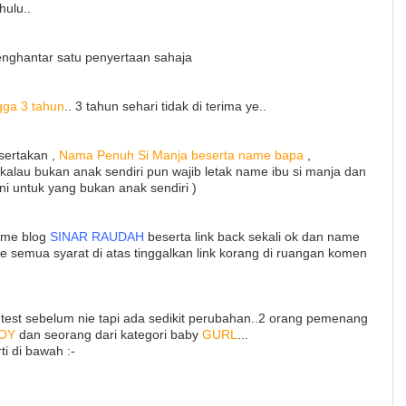
hulu..
menghantar satu penyertaan sahaja
ngga 3 tahun
.. 3 tahun sehari tidak di terima ye..
sertakan ,
Nama Penuh Si Manja beserta name bapa
,
kalau bukan anak sendiri pun wajib letak name ibu si manja dan
ini untuk yang bukan anak sendiri )
name blog
SINAR RAUDAH
beserta link back sekali ok dan name
te semua syarat di atas tinggalkan link korang di ruangan komen
st sebelum nie tapi ada sedikit perubahan..2 orang pemenang
OY
dan seorang dari kategori baby
GURL
...
ti di bawah :-