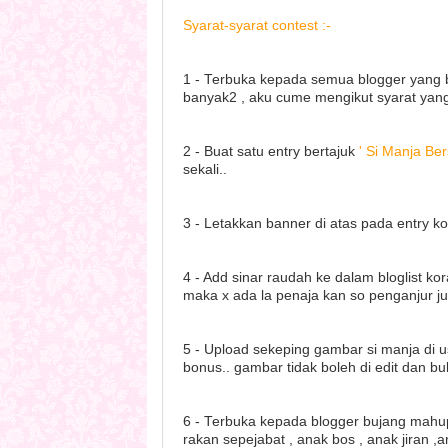
Syarat-syarat contest :-
1 - Terbuka kepada semua blogger yang be
banyak2 , aku cume mengikut syarat yang 
2 - Buat satu entry bertajuk
' Si Manja B
sekali..
3 - Letakkan banner di atas pada entry ko
4 - Add sinar raudah ke dalam bloglist ko
maka x ada la penaja kan so penganjur ju
5 - Upload sekeping gambar si manja di us
bonus.. gambar tidak boleh di edit dan b
6 - Terbuka kepada blogger bujang mah
rakan sepejabat , anak bos , anak jiran ,