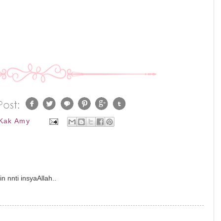
Kak Amy
n nnti insyaAllah..