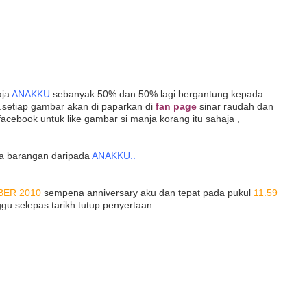
aja
ANAKKU
sebanyak 50% dan 50% lagi bergantung kepada
..setiap gambar akan di paparkan di
fan page
sinar raudah dan
acebook untuk like gambar si manja korang itu sahaja ,
pa barangan daripada
ANAKKU..
ER 2010
sempena anniversary aku dan tepat pada pukul
11.59
selepas tarikh tutup penyertaan..